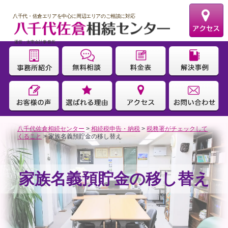
八千代・佐倉エリアを中心に周辺エリアのご相談に対応
運営：太宰会計事務所
八千代佐倉相続センター
>
相続税申告・納税
>
税務署がチェックして
くること
>
家族名義預貯金の移し替え
家族名義預貯金の移し替え