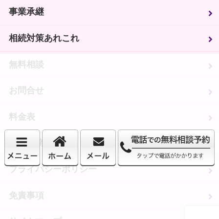
事業承継
相続対策あれこれ
無料相談
お問合せ
料金表
運営事務所
プライバシーポリシー
免責事項