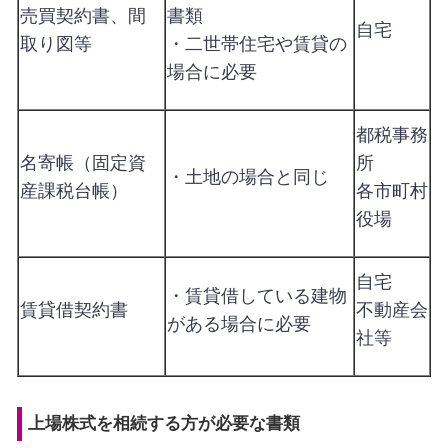
売買契約書、間
書類
自宅
取り図等
・二世帯住宅や賃貸の
場合に必要
都税事務
名寄帳（固定資
所
・土地の場合と同じ
産課税台帳）
各市町村
役場
自宅
・賃貸借している建物
賃貸借契約書
不動産会
がある場合に必要
社等
上場株式を相続する方が必要な書類