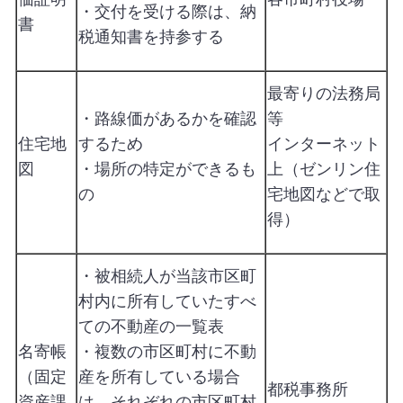
・交付を受ける際は、納
書
税通知書を持参する
最寄りの法務局
・路線価があるかを確認
等
住宅地
するため
インターネット
図
・場所の特定ができるも
上（ゼンリン住
の
宅地図などで取
得）
・被相続人が当該市区町
村内に所有していたすべ
ての不動産の一覧表
名寄帳
・複数の市区町村に不動
（固定
産を所有している場合
都税事務所
資産課
は、それぞれの市区町村