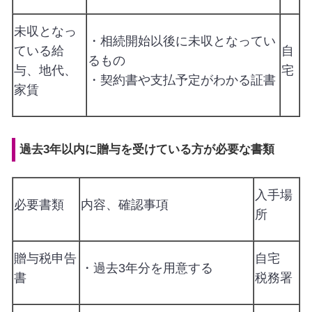
未収となっ
・相続開始以後に未収となってい
ている給
自
るもの
与、地代、
宅
・契約書や支払予定がわかる証書
家賃
過去3年以内に贈与を受けている方が必要な書類
入手場
必要書類
内容、確認事項
所
贈与税申告
自宅
・過去3年分を用意する
書
税務署