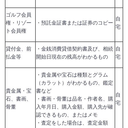
ゴルフ会員
自
権・リゾー
・預託金証書または証券のコピー
宅
ト会員権
貸付金、前
・金銭消費貸借契約書及び、相続
自
払金等
開始日現在の残高がわかるもの
宅
・貴金属や宝石は種類とグラム
（カラット）がわかるもの、鑑定
貴金属・宝
書など
自
石、書画、
・書画・骨董は品名・作者名、購
宅
骨董
入年月日、購入金額、購入先が確
認できるもの、またはメモ
・査定をした場合は、査定金額