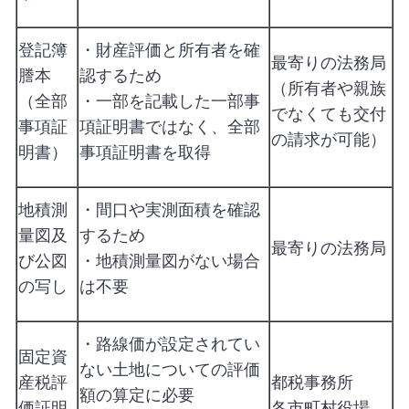
登記簿
・財産評価と所有者を確
最寄りの法務局
謄本
認するため
（所有者や親族
（全部
・一部を記載した一部事
でなくても交付
事項証
項証明書ではなく、全部
の請求が可能）
明書）
事項証明書を取得
地積測
・間口や実測面積を確認
量図及
するため
最寄りの法務局
び公図
・地積測量図がない場合
の写し
は不要
・路線価が設定されてい
固定資
ない土地についての評価
産税評
都税事務所
額の算定に必要
価証明
各市町村役場