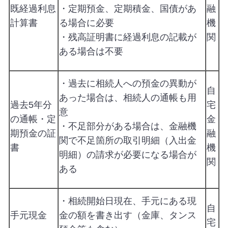
既経過利息
・定期預金、定期積金、国債があ
融
計算書
る場合に必要
機
・残高証明書に経過利息の記載が
関
ある場合は不要
・過去に相続人への預金の異動が
自
あった場合は、相続人の通帳も用
過去5年分
宅
意
の通帳・定
金
・不足部分がある場合は、金融機
期預金の証
融
関で不足箇所の取引明細（入出金
書
機
明細）の請求が必要になる場合が
関
ある
・相続開始日現在、手元にある現
自
手元現金
金の額を書き出す（金庫、タンス
宅