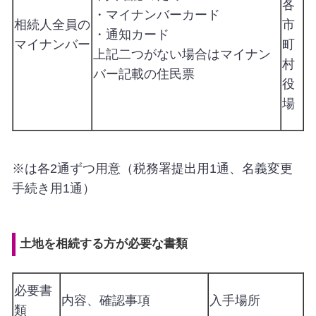
各
・マイナンバーカード
相続人全員の
市
・通知カード
マイナンバー
町
上記二つがない場合はマイナン
村
バー記載の住民票
役
場
※は各2通ずつ用意（税務署提出用1通、名義変更
手続き用1通）
土地を相続する方が必要な書類
必要書
内容、確認事項
入手場所
類