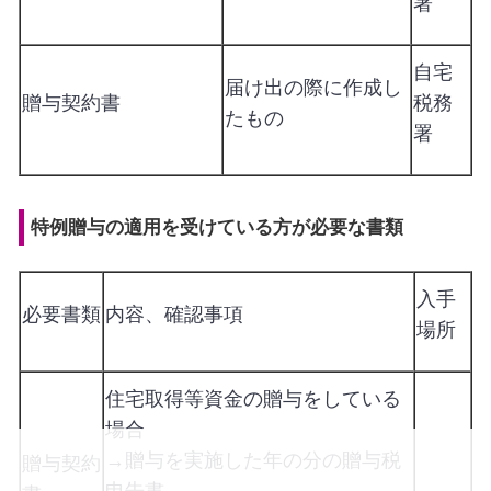
署
自宅
届け出の際に作成し
贈与契約書
税務
たもの
署
特例贈与の適用を受けている方が必要な書類
入手
必要書類
内容、確認事項
場所
住宅取得等資金の贈与をしている
場合
→贈与を実施した年の分の贈与税
贈与契約
申告書