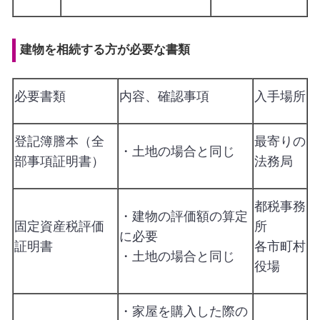
建物を相続する方が必要な書類
必要書類
内容、確認事項
入手場所
登記簿謄本（全
最寄りの
・土地の場合と同じ
部事項証明書）
法務局
都税事務
・建物の評価額の算定
固定資産税評価
所
に必要
証明書
各市町村
・土地の場合と同じ
役場
・家屋を購入した際の