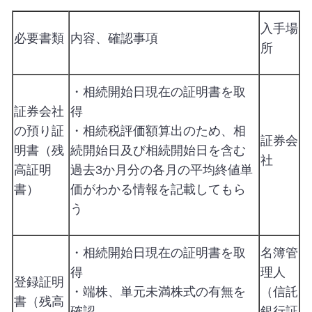
入手場
必要書類
内容、確認事項
所
・相続開始日現在の証明書を取
証券会社
得
の預り証
・相続税評価額算出のため、相
証券会
明書（残
続開始日及び相続開始日を含む
社
高証明
過去3か月分の各月の平均終値単
書）
価がわかる情報を記載してもら
う
・相続開始日現在の証明書を取
名簿管
得
理人
登録証明
・端株、単元未満株式の有無を
（信託
書（残高
確認
銀行証