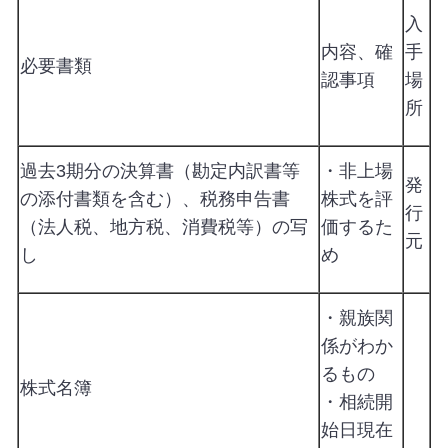
入
内容、確
手
必要書類
認事項
場
所
過去3期分の決算書（勘定内訳書等
・非上場
発
の添付書類を含む）、税務申告書
株式を評
行
（法人税、地方税、消費税等）の写
価するた
元
し
め
・親族関
係がわか
るもの
株式名簿
・相続開
始日現在