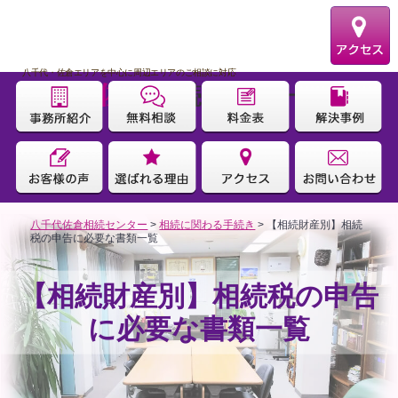
八千代・佐倉エリアを中心に周辺エリアのご相談に対応
運営：太宰会計事務所
八千代佐倉相続センター
>
相続に関わる手続き
>
【相続財産別】相続
税の申告に必要な書類一覧
【相続財産別】相続税の申告
に必要な書類一覧