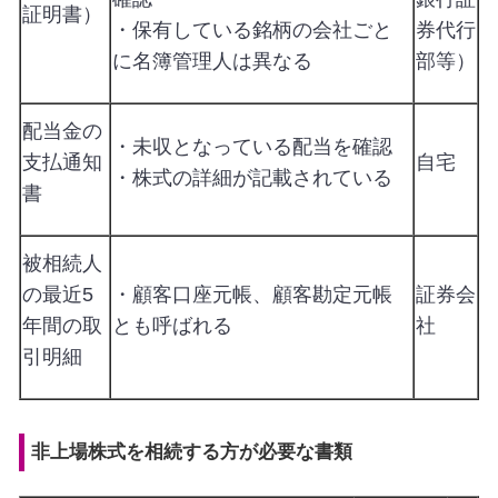
証明書）
・保有している銘柄の会社ごと
券代行
に名簿管理人は異なる
部等）
配当金の
・未収となっている配当を確認
支払通知
自宅
・株式の詳細が記載されている
書
被相続人
の最近5
・顧客口座元帳、顧客勘定元帳
証券会
年間の取
とも呼ばれる
社
引明細
非上場株式を相続する方が必要な書類