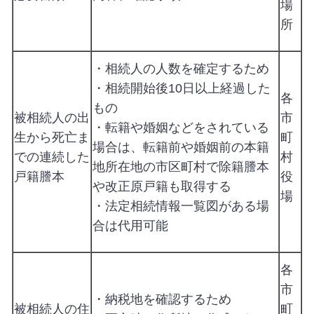
場
所
・相続人の人数を確定するため
・相続開始後10日以上経過した
各
もの
被相続人の出
市
・転籍や婚姻などをされている
生から死亡ま
町
場合は、転籍前や婚姻前の本籍
での連続した
村
地所在地の市区町村で除籍謄本
戸籍謄本
役
や改正原戸籍も取得する
場
・法定相続情報一覧図がある場
合は代用可能
各
市
・納税地を確認するため
被相続人の住
町