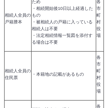
ため
各
・相続開始後10日以上経過した
市
相続人全員の
もの
町
戸籍謄本
・被相続人の戸籍に入っている
村
相続人は不要
役
・法定相続情報一覧図を添付す
場
る場合は不要
各
市
相続人全員の
町
・本籍地の記載があるもの
住民票
村
役
場
各