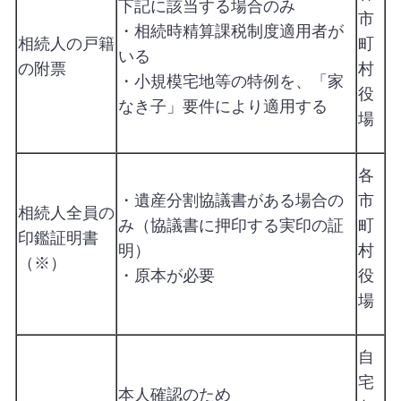
下記に該当する場合のみ
市
・相続時精算課税制度適用者が
相続人の戸籍
町
いる
の附票
村
・小規模宅地等の特例を、「家
役
なき子」要件により適用する
場
各
・遺産分割協議書がある場合の
市
相続人全員の
み（協議書に押印する実印の証
町
印鑑証明書
明）
村
（※）
・原本が必要
役
場
自
宅
本人確認のため