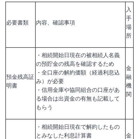
入
手
必要書類
内容、確認事項
場
所
・相続開始日現在の被相続人名義
の預貯金の残高を確認するため
金
・全口座の解約価額（経過利息込
預金残高証
融
み）が必要
明書
機
・信用金庫や協同組合の口座があ
関
る場合は出資金の有無も記載して
もらう
・相続開始日現在で解約したもの
とみなした利息計算書
金