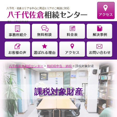
八千代・佐倉エリアを中心に周辺エリアのご相談に対応
運営：太宰会計事務所
八千代佐倉相続センター
>
相続税申告・納税
>
課税対象財産
課税対象財産